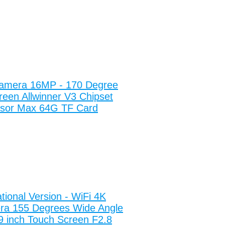
Camera 16MP - 170 Degree
een Allwinner V3 Chipset
or Max 64G TF Card
national Version - WiFi 4K
era 155 Degrees Wide Angle
 inch Touch Screen F2.8