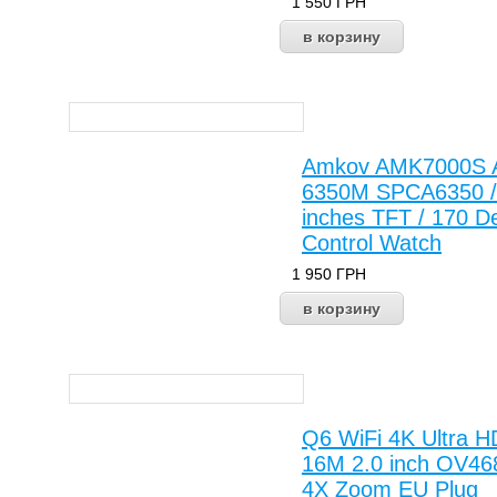
1 550
ГРН
Amkov AMK7000S Ac
6350M SPCA6350 /
inches TFT / 170 D
Control Watch
1 950
ГРН
Q6 WiFi 4K Ultra H
16M 2.0 inch OV46
4X Zoom EU Plug