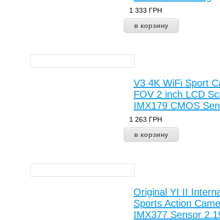
1 333
ГРН
V3 4K WiFi Sport 
FOV 2 inch LCD Scr
IMX179 CMOS Sens
1 263
ГРН
Original YI II Inter
Sports Action Cam
IMX377 Sensor 2.19