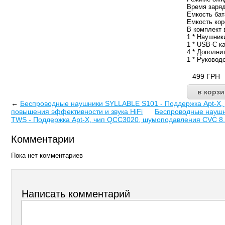
Время заряд
Емкость бат
Емкость кор
В комплект 
1 * Наушник
1 * USB-C к
4 * Дополн
1 * Руковод
499
ГРН
←
Беспроводные наушники SYLLABLE S101 - Поддержка Apt-X, 
повышения эффективности и звука HiFi
Беспроводные наушн
TWS - Поддержка Apt-X, чип QCC3020, шумоподавления CVC 8.0,
Комментарии
Пока нет комментариев
Написать комментарий