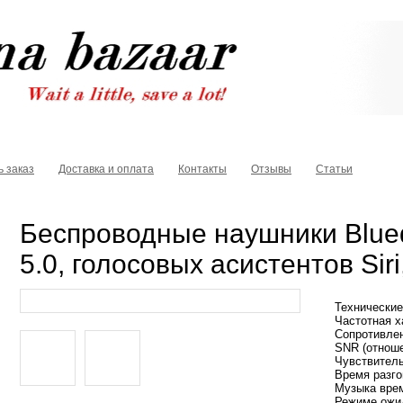
ь заказ
Доставка и оплата
Контакты
Отзывы
Статьи
Беспроводные наушники Bluedi
5.0, голосовых асистентов Sir
Технические
Частотная х
Сопротивлен
SNR (отноше
Чувствитель
Время разгов
Музыка время
Режиме ожид