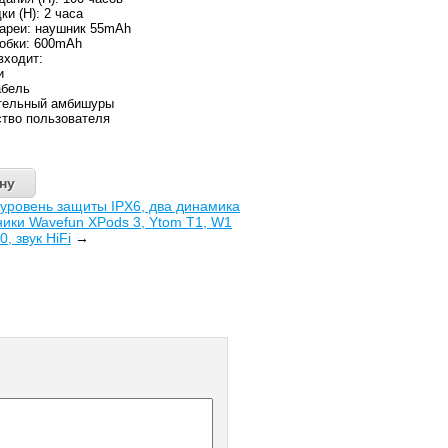
ки (H): 2 часа
ареи: наушник 55mAh
обки: 600mAh
входит:
и
абель
ительный амбишуры
ство пользователя
уровень защиты IPX6, два динамика
ики Wavefun XPods 3, Ytom T1, W1
 звук HiFi
→