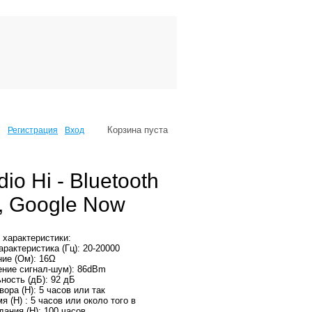
Корзина пуста
Регистрация
Вход
o Hi - Bluetooth
i, Google Now
 характеристики:
арактеристика (Гц): 20-20000
ие (Ом): 16Ω
ние сигнал-шум): 86dBm
ность (дБ): 92 дБ
ора (Н): 5 часов или так
 (H) : 5 часов или около того в
ания (H): 100 часов