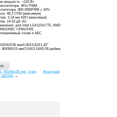
я мощность: <110 Вт
вентилятора: 4Pin PWM
нтилятора: 800-3000PRM ± 10%
ха: 48,3 CFM (максимум)
тра: 3,24 мм H2O (максимум)
ма: 14-33 дБ (A)
менения: для Intel LGA115X/775, AMD
AM2/AM2 +/FM1/FM2
алюминиевый сплав и АБС
103X92X36 мм/4,06X3,62X1,42"
: 90X90X15 мм/3,54X3,54X0,59 дюйма
6, 90x90x35 мм, 3-pin
Жорсткий
 SATAIII
→