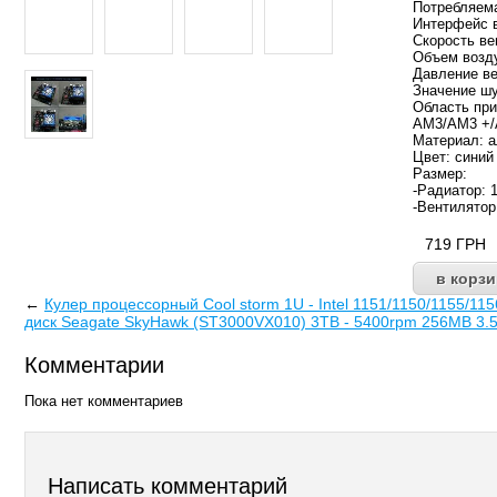
Потребляема
Интерфейс 
Скорость ве
Объем возду
Давление ве
Значение шу
Область при
AM3/AM3 +/
Материал: 
Цвет: синий
Размер:
-Радиатор: 
-Вентилятор
719
ГРН
←
Кулер процессорный Cool storm 1U - Intel 1151/1150/1155/115
диск Seagate SkyHawk (ST3000VX010) 3TB - 5400rpm 256MB 3.5
Комментарии
Пока нет комментариев
Написать комментарий